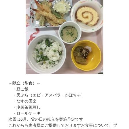
～献立（常食）～
・豆ご飯
・天ぷら（エビ・アスパラ・かぼちゃ）
・なすの田楽
・冷製茶碗蒸し
・ロールケーキ
次回は6月、父の日の献立を実施予定です
これからも患者様にご提供しておりますお食事について、ブ