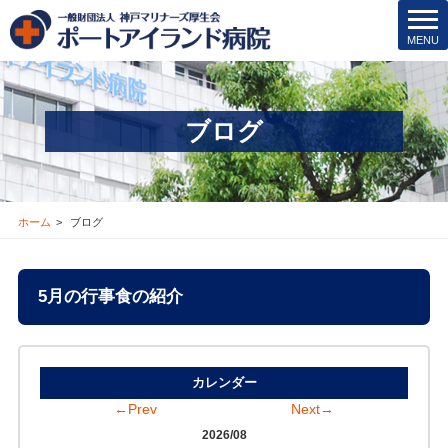
t
MENU
o
g
g
l
ブログ
e
n
a
v
i
ホーム
ブログ
g
a
t
5月の行事食の紹介
i
o
n
カレンダー
←Prev
Next→
2026/08