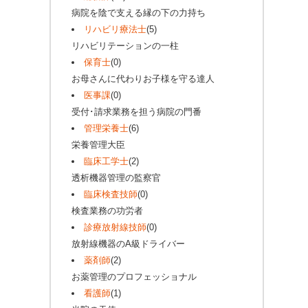
病院を陰で支える縁の下の力持ち
リハビリ療法士
(5)
リハビリテーションの一柱
保育士
(0)
お母さんに代わりお子様を守る達人
医事課
(0)
受付･請求業務を担う病院の門番
管理栄養士
(6)
栄養管理大臣
臨床工学士
(2)
透析機器管理の監察官
臨床検査技師
(0)
検査業務の功労者
診療放射線技師
(0)
放射線機器のA級ドライバー
薬剤師
(2)
お薬管理のプロフェッショナル
看護師
(1)