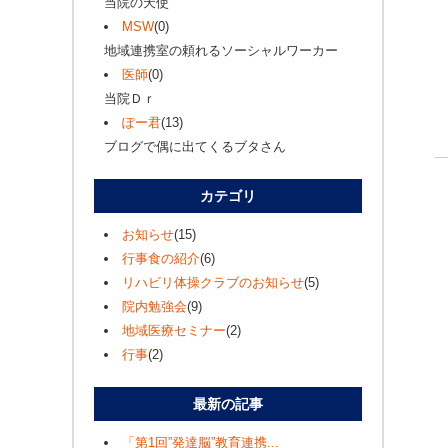
当院の天使
MSW
(0)
地域連携室の頼れるソーシャルワーカー
医師
(0)
当院Ｄｒ
ぽー君
(13)
ブログで偶に出てくるブタさん
カテゴリ
お知らせ
(15)
行事食の紹介
(6)
リハビリ体操クラブのお知らせ
(5)
院内勉強会
(9)
地域医療セミナー
(2)
行事
(2)
最新の記事
「第1回”発達脳”教育連携...