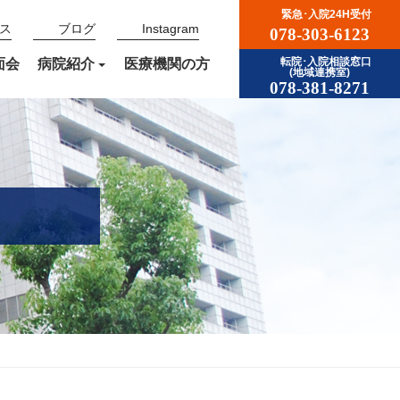
緊急･入院24H受付
ス
ブログ
Instagram
078-303-6123
面会
病院紹介
医療機関の方
転院･入院相談窓口
(地域連携室)
078-381-8271