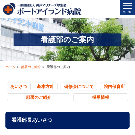
t
MENU
o
g
g
l
看護部のご案内
e
n
a
v
i
ホーム
部署のご紹介
看護部のご案内
g
a
t
あいさつ
基本方針
研修会について
院内保育所
i
o
部署のご紹介
採用情報
n
看護部長あいさつ