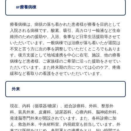
療養病棟
8F
療養病棟は、病状の落ち着かれた患者様が療養を目的として
入院される病棟です。酸素、吸引、高カロリー輸液など生命
維持のための援助や、入浴、食事など日常生活援助等させて
いただいています。一般病棟では治療が落ち着いたが退院は
不安と言う方に次の事を調整していただくところでもありま
す。後方支援として地域連携を中心に在宅、施設、他の療養
病棟など患者様、ご家族様のご希望に沿った援助をさせてい
ただいています。また終末期の方については心のケア、疼痛
緩和など看取りの看護をさせていただいています。
外来
現在、内科（循環器/糖尿）、総合診療科、外科、整形外
科、装具外来、皮膚科、泌尿器科、心療内科、脳神経外科、
発達脳専門外来が開設されています。また、各科診療に加
え、救急外来、中央材料室、内視鏡室も担当しています。外
来では医師をはじめ、各部署との連携をとり、短い時間でも