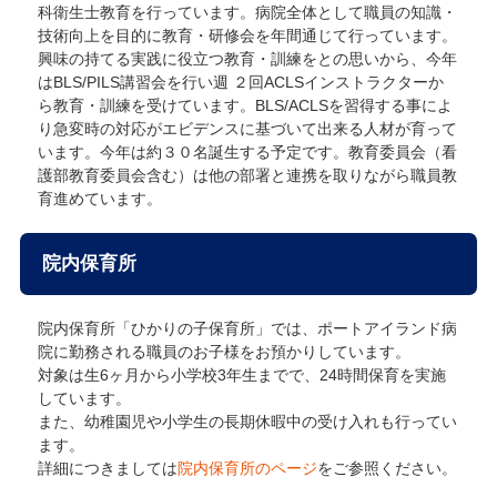
科衛生士教育を行っています。病院全体として職員の知識・
技術向上を目的に教育・研修会を年間通じて行っています。
興味の持てる実践に役立つ教育・訓練をとの思いから、今年
はBLS/PILS講習会を行い週 ２回ACLSインストラクターか
ら教育・訓練を受けています。BLS/ACLSを習得する事によ
り急変時の対応がエビデンスに基づいて出来る人材が育って
います。今年は約３０名誕生する予定です。教育委員会（看
護部教育委員会含む）は他の部署と連携を取りながら職員教
育進めています。
院内保育所
院内保育所「ひかりの子保育所」では、ポートアイランド病
院に勤務される職員のお子様をお預かりしています。
対象は生6ヶ月から小学校3年生までで、24時間保育を実施
しています。
また、幼稚園児や小学生の長期休暇中の受け入れも行ってい
ます。
詳細につきましては
院内保育所のページ
をご参照ください。