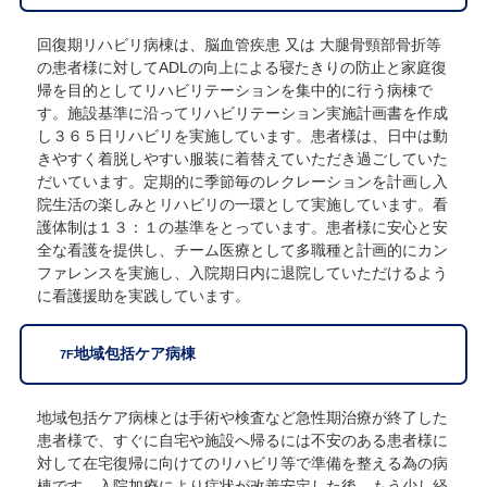
回復期リハビリ病棟は、脳血管疾患 又は 大腿骨頸部骨折等
の患者様に対してADLの向上による寝たきりの防止と家庭復
帰を目的としてリハビリテーションを集中的に行う病棟で
す。施設基準に沿ってリハビリテーション実施計画書を作成
し３６５日リハビリを実施しています。患者様は、日中は動
きやすく着脱しやすい服装に着替えていただき過ごしていた
だいています。定期的に季節毎のレクレーションを計画し入
院生活の楽しみとリハビリの一環として実施しています。看
護体制は１３：１の基準をとっています。患者様に安心と安
全な看護を提供し、チーム医療として多職種と計画的にカン
ファレンスを実施し、入院期日内に退院していただけるよう
に看護援助を実践しています。
地域包括ケア病棟
7F
地域包括ケア病棟とは手術や検査など急性期治療が終了した
患者様で、すぐに自宅や施設へ帰るには不安のある患者様に
対して在宅復帰に向けてのリハビリ等で準備を整える為の病
棟です。入院加療により症状が改善安定した後、もう少し経