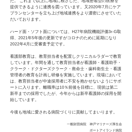
た。 これまで以上に地域に根ざした、地域密着型の医療を
提供できるように連携を図っています。又2020年7月にケア
プランセンターを立ち上げ地域連携をより濃密にさせていた
だいております。
ハード面・ソフト面については、H27年病院機能評価3r-G取
得、2021年5年後の更新ですがコロナのために延期になり
2022年4月に受審査予定です。
看護部教育は、教育担当者を配置しクリニカルラダーで教育
しています。年間を通して教育担当者が看護師・看護助手・
クラーク・ドクターズクラーク・救命士・歯科衛生士・看護
管理者の教育を計画し研修を実施しています。現場において
は、教育担当者が中途採用者に不安を抱かせないようにサポ
ートに入ります。離職率は10％前後を目標に、現状は第二
新卒までの採用でしたが、今年からは新卒看護師の採用を開
始しています。
今後も地域に愛される病院づくりに貢献してまいります。
一般財団病院 神戸マリナーズ厚生会
ポートアイランド病院