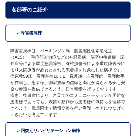
各部署のご紹介
障害者病棟
7F
障害者病棟は、パーキンソン病・筋萎縮性側索硬化症
（ALS）・重症筋無力症などの神経難病、脳卒中後遺症・認
知症等による重度意識障害、脊椎損傷等による重度障害等に
より入院療養が必要とされる患者様を対象にした病棟です。
病床数59床、看護基準10：1、看護師、准看護師、看護助手
が在籍し、患者様、御家族様の信頼と満足が得られる安心安
全な看護を提供できるよう、日々研鑽を行っております。
疾患、後遺症により、言葉でのコミュニケーションが困難な
患者様であっても、表情や動作から患者様の気持ちを理解で
きるよう、職員同士で情報交換を行い看護・ケアにつなげて
いきたいと考えています。
回復期リハビリテーション病棟
7F