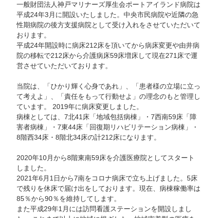
一般財団法人神戸マリナーズ厚生会ポートアイランド病院は
平成24年3月に開設いたしました。中央市民病院や近隣の急
性期病院の後方支援病院として受け入れをさせていただいて
おります。
平成24年開設時に病床212床を頂いてから病床変更や由井病
院の移転で212床から介護病床59床増床して現在271床で運
営させていただいております。
当院は、「ひかり輝く心身であれ」、「患者様の立場に立っ
て考えよ」、「責任をもって行動せよ」の理念のもと管理し
ています。 2019年に病床変更しました。
病棟としては、7北41床「地域包括病棟」・7西南59床「障
害者病棟」・7東44床「回復期リハビリテーション病棟」・
8階西34床・8階北34床の計212床になります。
2020年10月から8階東南59床を介護医療院としてスタート
しました。
2021年6月1日から7南をコロナ病床で立ち上げました。5床
で残りを休床で届け出をしております。現在、病棟稼働率は
85％から90％を維持してします。
また平成29年1月には訪問看護ステーションを開設しまし