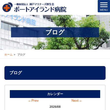
t
MENU
o
g
g
l
ブログ
e
n
a
v
i
ホーム
ブログ
g
a
t
ブログ
i
o
n
カレンダー
←Prev
Next→
2026/08