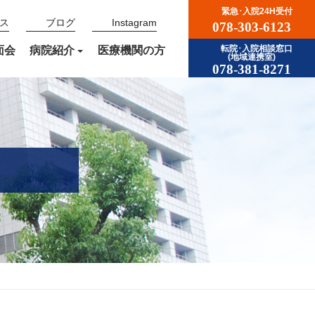
緊急･入院24H受付
ス
ブログ
Instagram
078-303-6123
面会
病院紹介
医療機関の方
転院･入院相談窓口
(地域連携室)
078-381-8271