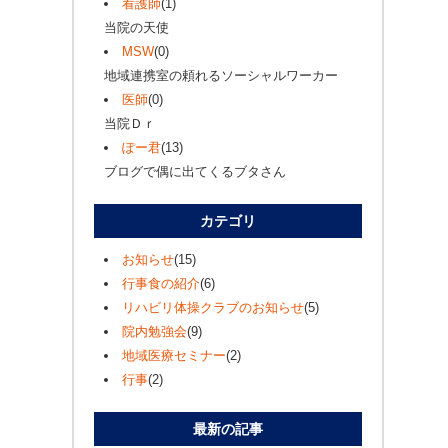
看護師
(1)
当院の天使
MSW
(0)
地域連携室の頼れるソーシャルワーカー
医師
(0)
当院Ｄｒ
ぽー君
(13)
ブログで偶に出てくるブタさん
カテゴリ
お知らせ
(15)
行事食の紹介
(6)
リハビリ体操クラブのお知らせ
(5)
院内勉強会
(9)
地域医療セミナー
(2)
行事
(2)
最新の記事