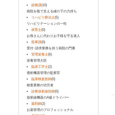
総務課
(10)
病院を陰で支える縁の下の力持ち
リハビリ療法士
(5)
リハビリテーションの一柱
保育士
(0)
お母さんに代わりお子様を守る達人
医事課
(0)
受付･請求業務を担う病院の門番
管理栄養士
(6)
栄養管理大臣
臨床工学士
(2)
透析機器管理の監察官
臨床検査技師
(0)
検査業務の功労者
診療放射線技師
(0)
放射線機器のA級ドライバー
薬剤師
(2)
お薬管理のプロフェッショナル