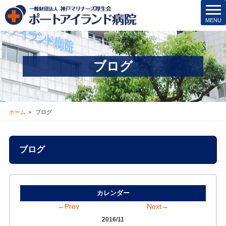
t
MENU
o
g
g
l
ブログ
e
n
a
v
i
ホーム
ブログ
g
a
t
ブログ
i
o
n
カレンダー
←Prev
Next→
2016/11