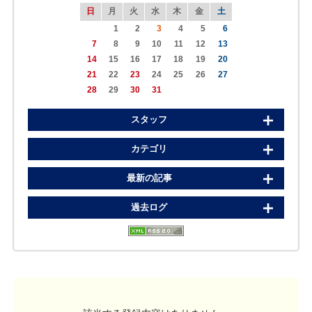
078-303-6123
日
月
火
水
木
金
土
1
2
3
4
5
6
転院･入院相談窓口(地域連携室)
7
8
9
10
11
12
13
14
15
16
17
18
19
20
078-381-8271
21
22
23
24
25
26
27
28
29
30
31
スタッフ
カテゴリ
最新の記事
過去ログ