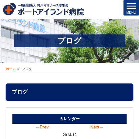
医療安全管理･その他
t
MENU
o
医療機関の方
g
g
l
新着情報
ブログ
e
n
お問合せ
a
v
採用情報
i
ホーム
ブログ
g
a
交通アクセス
t
ブログ
i
ブログ
o
n
Instagram
カレンダー
←Prev
Next→
緊急･入院24H受付
2014/12