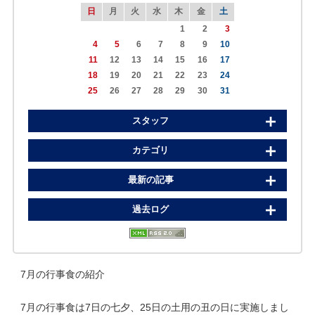
日
月
火
水
木
金
土
1
2
3
4
5
6
7
8
9
10
11
12
13
14
15
16
17
18
19
20
21
22
23
24
25
26
27
28
29
30
31
スタッフ
カテゴリ
最新の記事
過去ログ
7月の行事食の紹介
7月の行事食は7日の七夕、25日の土用の丑の日に実施しまし