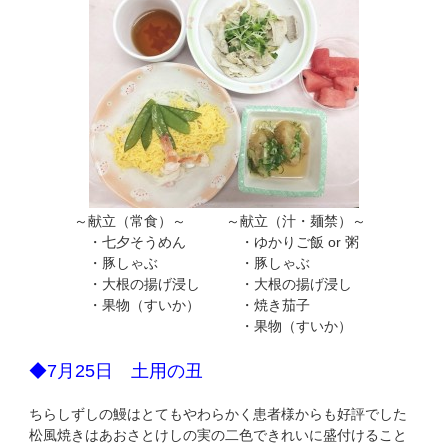
～献立（常食）～
～献立（汁・麺禁）～
・七夕そうめん
・ゆかりご飯 or 粥
・豚しゃぶ
・豚しゃぶ
・大根の揚げ浸し
・大根の揚げ浸し
・果物（すいか）
・焼き茄子
・果物（すいか）
◆7月25日 土用の丑
ちらしずしの鰻はとてもやわらかく患者様からも好評でした
松風焼きはあおさとけしの実の二色できれいに盛付けること