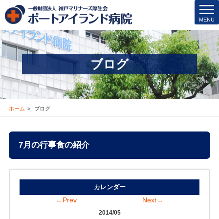
t
MENU
o
g
g
l
ブログ
e
n
a
v
i
ホーム
ブログ
g
a
t
7月の行事食の紹介
i
o
n
カレンダー
←Prev
Next→
2014/05