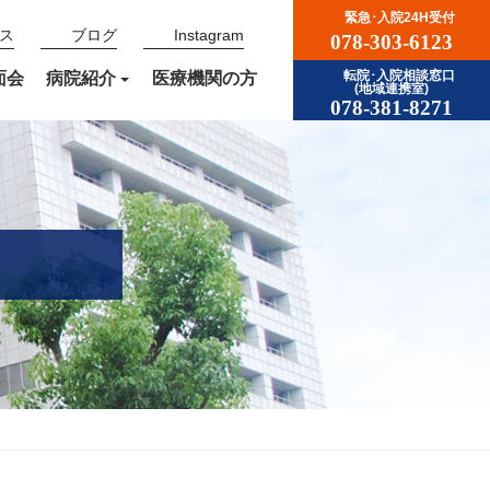
緊急･入院24H受付
ス
ブログ
Instagram
078-303-6123
面会
病院紹介
医療機関の方
転院･入院相談窓口
(地域連携室)
078-381-8271