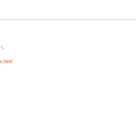
い。
x.html