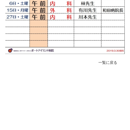
緊急･入院24H受付
078-303-6123
転院･入院相談窓口(地域連携室)
078-381-8271
一覧に戻る