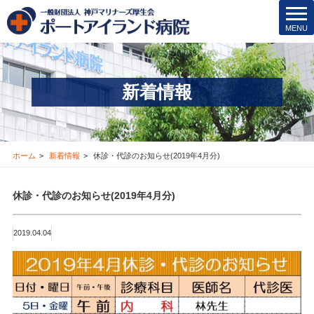
院内保育所
t
MENU
o
医療安全管理･その他
g
g
医療機関の方
l
新着情報
e
新着情報
n
a
v
お問合せ
i
ホーム
新着情報
休診・代診のお知らせ(2019年4月分)
g
採用情報
a
休診・代診のお知らせ(2019年4月分)
t
i
交通アクセス
o
2019.04.04
n
ブログ
Instagram