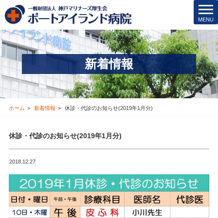
院内保育所
t
MENU
o
医療安全管理･その他
g
g
医療機関の方
l
新着情報
e
新着情報
n
a
v
お問合せ
i
ホーム
新着情報
休診・代診のお知らせ(2019年1月分)
g
採用情報
a
休診・代診のお知らせ(2019年1月分)
t
i
交通アクセス
o
2018.12.27
n
ブログ
Instagram