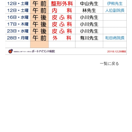
緊急･入院24H受付
078-303-6123
転院･入院相談窓口(地域連携室)
078-381-8271
一覧に戻る