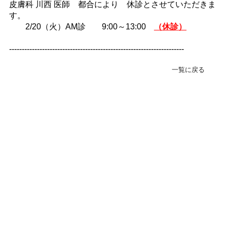
皮膚科 川西 医師 都合により 休診とさせていただきま
緊急･入院24H受付
す。
078-303-6123
2/20（火）AM診 9:00～13:00
（休診）
---------------------------------------------------------------------
転院･入院相談窓口(地域連携室)
078-381-8271
一覧に戻る