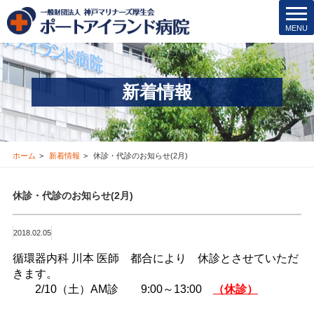
院内保育所
t
MENU
o
医療安全管理･その他
g
g
医療機関の方
l
新着情報
e
新着情報
n
a
v
お問合せ
i
ホーム
新着情報
休診・代診のお知らせ(2月)
g
採用情報
a
休診・代診のお知らせ(2月)
t
i
交通アクセス
o
2018.02.05
n
ブログ
循環器内科 川本 医師 都合により 休診とさせていただ
きます。
2/10（土）AM診 9:00～13:00
Instagram
（休診）