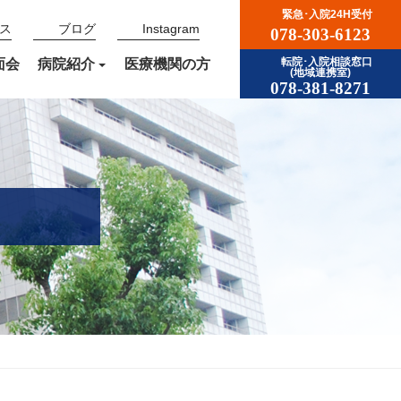
緊急･入院24H受付
ス
ブログ
Instagram
078-303-6123
面会
病院紹介
医療機関の方
転院･入院相談窓口
(地域連携室)
078-381-8271