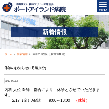
院内保育所
t
MENU
o
医療安全管理･その他
g
g
医療機関の方
l
新着情報
e
新着情報
n
a
v
お問合せ
i
ホーム
新着情報
休診のお知らせ(2月追加分)
g
採用情報
a
休診のお知らせ(2月追加分)
t
i
交通アクセス
o
2017.02.13
n
ブログ
内科 人位 医師 都合により 休診とさせていただきま
す。
2/17（金）AM診 9:00～13:00
Instagram
（休診）
---------------------------------------------------------------------