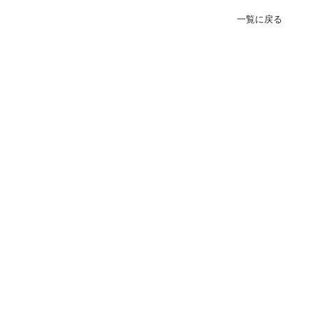
緊急･入院24H受付
一覧に戻る
078-303-6123
転院･入院相談窓口(地域連携室)
078-381-8271