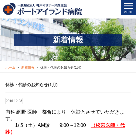
院内保育所
t
MENU
o
医療安全管理･その他
g
g
医療機関の方
l
新着情報
e
新着情報
n
a
v
お問合せ
i
ホーム
新着情報
休診・代診のお知らせ(1月)
g
採用情報
a
休診・代診のお知らせ(1月)
t
i
交通アクセス
o
2016.12.28
n
ブログ
内科 網野 医師 都合により 休診とさせていただきま
す。
1/ 5（土）AM診 9:00～12:00
Instagram
（松宮医師・代
診）