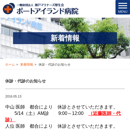
院内保育所
t
MENU
o
医療安全管理･その他
g
g
医療機関の方
l
新着情報
e
新着情報
n
a
v
お問合せ
i
ホーム
新着情報
休診・代診のお知らせ
g
採用情報
a
休診・代診のお知らせ
t
i
交通アクセス
o
2016.05.13
n
ブログ
中山 医師 都合により 休診とさせていただきます。
5/14（土）AM診 9:00～12:00
（近藤医師・代
診）
Instagram
人位 医師 都合により 休診とさせていただきます。