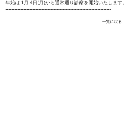
年始は 1月 4日(月)から通常通り診察を開始いたします。
緊急･入院24H受付
----------------------------------------------------------------------
078-303-6123
一覧に戻る
転院･入院相談窓口(地域連携室)
078-381-8271