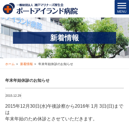
院内保育所
t
MENU
o
医療安全管理･その他
g
g
医療機関の方
l
新着情報
e
新着情報
n
a
v
お問合せ
i
ホーム
新着情報
年末年始休診のお知らせ
g
採用情報
a
年末年始休診のお知らせ
t
i
交通アクセス
o
2015.12.29
n
ブログ
2015年12月30日(水)午後診察から2016年 1月 3日(日)まで
は
年末年始のため休診とさせていただきます。
Instagram