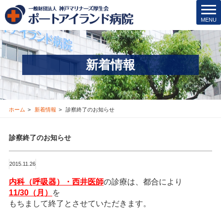
院内保育所
t
MENU
o
医療安全管理･その他
g
g
医療機関の方
l
新着情報
e
新着情報
n
a
v
お問合せ
i
ホーム
新着情報
診察終了のお知らせ
g
採用情報
a
診察終了のお知らせ
t
i
交通アクセス
o
2015.11.26
n
ブログ
内科（呼吸器）・西井医師
の診療は、都合により
11/30（月）
を
もちまして終了とさせていただきます。
Instagram