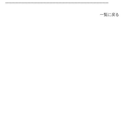
----------------------------------------------------------------------
緊急･入院24H受付
078-303-6123
一覧に戻る
転院･入院相談窓口(地域連携室)
078-381-8271