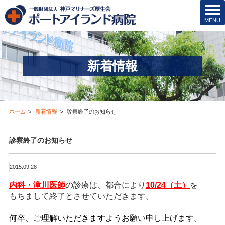
院内保育所
t
MENU
o
医療安全管理･その他
g
g
医療機関の方
l
新着情報
e
新着情報
n
a
v
お問合せ
i
ホーム
新着情報
診察終了のお知らせ
g
採用情報
a
診察終了のお知らせ
t
i
交通アクセス
o
2015.09.28
n
ブログ
内科・滝川医師
の診療は、都合により
10/24（土）
を
もちまして終了とさせていただきます。
Instagram
何卒、ご理解いただきますようお願い申し上げます。