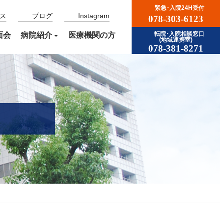
緊急･入院24H受付
ス
ブログ
Instagram
078-303-6123
面会
病院紹介
医療機関の方
転院･入院相談窓口
(地域連携室)
078-381-8271