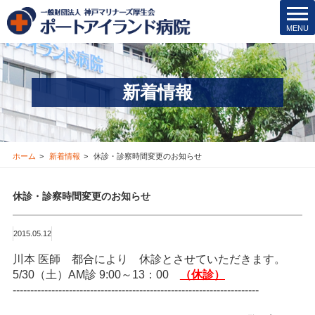
院内保育所
t
MENU
o
医療安全管理･その他
g
g
医療機関の方
l
新着情報
e
新着情報
n
a
v
お問合せ
i
ホーム
新着情報
休診・診察時間変更のお知らせ
g
採用情報
a
休診・診察時間変更のお知らせ
t
i
交通アクセス
o
2015.05.12
n
ブログ
川本 医師 都合により 休診とさせていただきます。
5/30（土）AM診 9:00～13：00
（休診
）
----------------------------------------------------------------------
Instagram