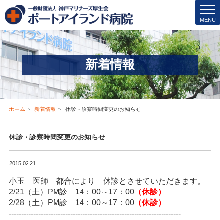
院内保育所
t
MENU
o
医療安全管理･その他
g
g
医療機関の方
l
新着情報
e
新着情報
n
a
v
お問合せ
i
ホーム
新着情報
休診・診察時間変更のお知らせ
g
採用情報
a
休診・診察時間変更のお知らせ
t
i
交通アクセス
o
2015.02.21
n
ブログ
小玉 医師 都合により 休診とさせていただきます。
2/21（土）PM診 14：00～17：00
（休診）
2/28（土）PM診 14：00～17：00
Instagram
（休診）
----------------------------------------------------------------------