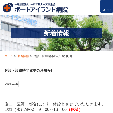
院内保育所
t
MENU
o
医療安全管理･その他
g
g
医療機関の方
l
新着情報
e
新着情報
n
a
v
お問合せ
i
ホーム
新着情報
休診・診察時間変更のお知らせ
g
採用情報
a
休診・診察時間変更のお知らせ
t
i
交通アクセス
o
2015.01.21
n
ブログ
勝二 医師 都合により 休診とさせていただきます。
Instagram
1/21（水）AM診 9：00～13：00
（休診）