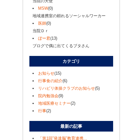
当院の天使
MSW
(0)
地域連携室の頼れるソーシャルワーカー
医師
(0)
当院Ｄｒ
ぽー君
(13)
ブログで偶に出てくるブタさん
カテゴリ
お知らせ
(15)
行事食の紹介
(6)
リハビリ体操クラブのお知らせ
(5)
院内勉強会
(9)
地域医療セミナー
(2)
行事
(2)
最新の記事
「第1回”発達脳”教育連携...