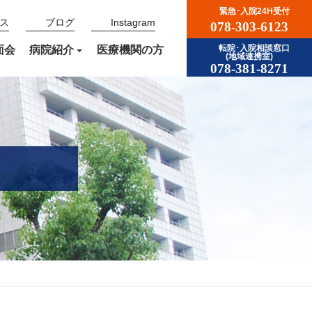
緊急･入院24H受付
ス
ブログ
Instagram
078-303-6123
面会
病院紹介
医療機関の方
転院･入院相談窓口
(地域連携室)
078-381-8271