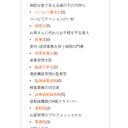
病院を陰で支える縁の下の力持ち
リハビリ療法士
(5)
リハビリテーションの一柱
保育士
(0)
お母さんに代わりお子様を守る達人
医事課
(0)
受付･請求業務を担う病院の門番
管理栄養士
(6)
栄養管理大臣
臨床工学士
(2)
透析機器管理の監察官
臨床検査技師
(0)
検査業務の功労者
診療放射線技師
(0)
放射線機器のA級ドライバー
薬剤師
(2)
お薬管理のプロフェッショナル
看護師
(1)