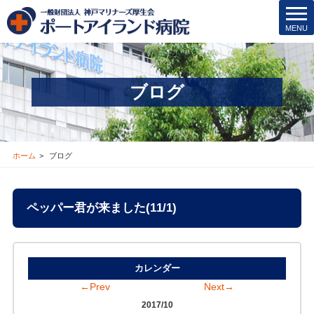
t
MENU
o
転院･入院相談窓口(地域連携室)
g
078-381-8271
g
l
ブログ
e
n
a
v
i
ホーム
ブログ
g
a
t
ペッパー君が来ました(11/1)
i
o
n
カレンダー
←Prev
Next→
2017/10