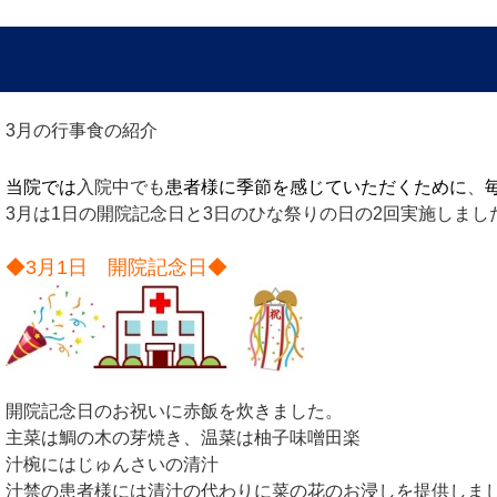
3月の行事食の紹介
当院では
入院中でも
患者様に季節を感じていただくために
、
3月は1日の開院記念日と3日のひな祭りの日の2回実施しまし
◆3月1日 開院記念日◆
開院記念日のお祝いに赤飯を炊きました。
主菜は鯛の木の芽焼き、温菜は柚子味噌田楽
汁椀にはじゅんさいの清汁
汁禁の患者様には清汁の代わりに菜の花のお浸しを提供しま