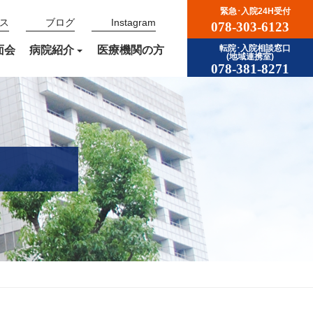
緊急･入院24H受付
ス
ブログ
Instagram
078-303-6123
面会
病院紹介
医療機関の方
転院･入院相談窓口
(地域連携室)
078-381-8271