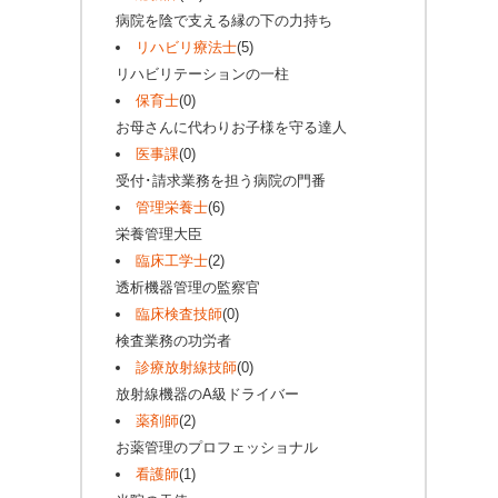
病院を陰で支える縁の下の力持ち
リハビリ療法士
(5)
リハビリテーションの一柱
保育士
(0)
お母さんに代わりお子様を守る達人
医事課
(0)
受付･請求業務を担う病院の門番
管理栄養士
(6)
栄養管理大臣
臨床工学士
(2)
透析機器管理の監察官
臨床検査技師
(0)
検査業務の功労者
診療放射線技師
(0)
放射線機器のA級ドライバー
薬剤師
(2)
お薬管理のプロフェッショナル
看護師
(1)