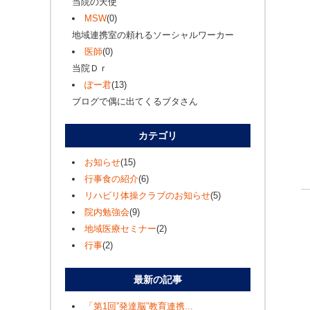
当院の天使
MSW
(0)
地域連携室の頼れるソーシャルワーカー
医師
(0)
当院Ｄｒ
ぽー君
(13)
ブログで偶に出てくるブタさん
カテゴリ
お知らせ
(15)
行事食の紹介
(6)
リハビリ体操クラブのお知らせ
(5)
院内勉強会
(9)
地域医療セミナー
(2)
行事
(2)
最新の記事
「第1回”発達脳”教育連携...